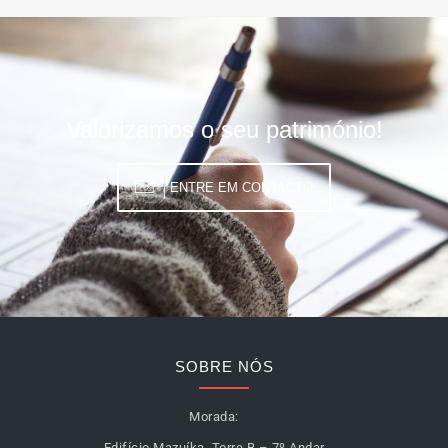
Valorizamos o seu património!
ENTRE EM CONTACTO
SOBRE NÓS
Morada:
Edifício Mazuíka, Torre B – 7º Andar